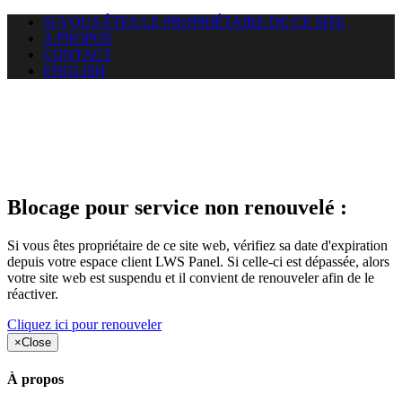
SI VOUS ÊTES LE PROPRIÉTAIRE DE CE SITE
A PROPOS
CONTACT
ENGLISH
Le site web duoscom.com
auquel vous essayez d’accéder
est suspendu
Blocage pour service non renouvelé :
Si vous êtes propriétaire de ce site web, vérifiez sa date d'expiration
depuis votre espace client LWS Panel. Si celle-ci est dépassée, alors
votre site web est suspendu et il convient de renouveler afin de le
réactiver.
Cliquez ici pour renouveler
×
Close
À propos