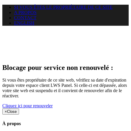
SI VOUS ÊTES LE PROPRIÉTAIRE DE CE SITE
A PROPOS
CONTACT
ENGLISH
Le site web duoscom.com
auquel vous essayez d’accéder
est suspendu
Blocage pour service non renouvelé :
Si vous êtes propriétaire de ce site web, vérifiez sa date d'expiration
depuis votre espace client LWS Panel. Si celle-ci est dépassée, alors
votre site web est suspendu et il convient de renouveler afin de le
réactiver.
Cliquez ici pour renouveler
×
Close
À propos