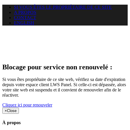
SI VOUS ÊTES LE PROPRIÉTAIRE DE CE SITE
A PROPOS
CONTACT
ENGLISH
Le site web duoscom.com
auquel vous essayez d’accéder
est suspendu
Blocage pour service non renouvelé :
Si vous êtes propriétaire de ce site web, vérifiez sa date d'expiration
depuis votre espace client LWS Panel. Si celle-ci est dépassée, alors
votre site web est suspendu et il convient de renouveler afin de le
réactiver.
Cliquez ici pour renouveler
×
Close
À propos