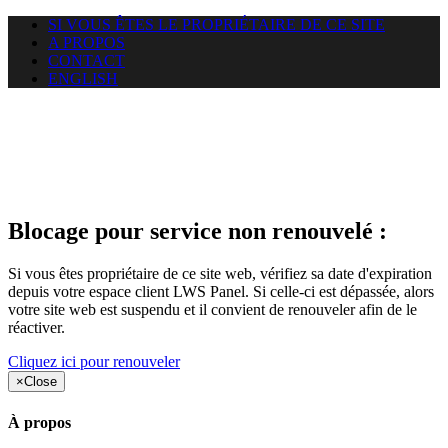
SI VOUS ÊTES LE PROPRIÉTAIRE DE CE SITE
A PROPOS
CONTACT
ENGLISH
Le site web duoscom.com
auquel vous essayez d’accéder
est suspendu
Blocage pour service non renouvelé :
Si vous êtes propriétaire de ce site web, vérifiez sa date d'expiration
depuis votre espace client LWS Panel. Si celle-ci est dépassée, alors
votre site web est suspendu et il convient de renouveler afin de le
réactiver.
Cliquez ici pour renouveler
×
Close
À propos