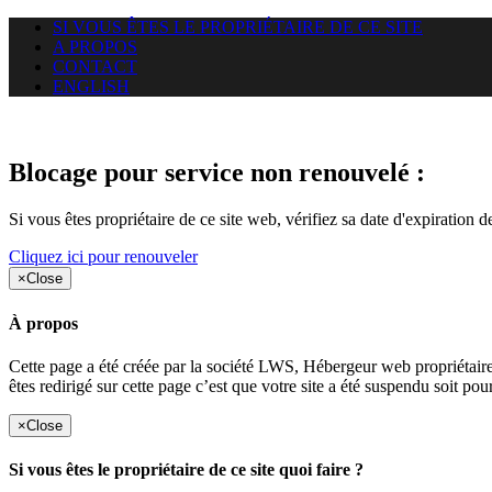
SI VOUS ÊTES LE PROPRIÉTAIRE DE CE SITE
A PROPOS
CONTACT
ENGLISH
Le site web duoscom.com auquel
Blocage pour service non renouvelé :
Si vous êtes propriétaire de ce site web, vérifiez sa date d'expiration 
Cliquez ici pour renouveler
×
Close
À propos
Cette page a été créée par la société LWS, Hébergeur web proprié
êtes redirigé sur cette page c’est que votre site a été suspendu soit po
×
Close
Si vous êtes le propriétaire de ce site quoi faire ?