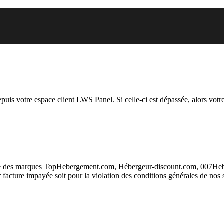
 vous essayez d’accéder est susp
depuis votre espace client LWS Panel. Si celle-ci est dépassée, alors votre
taire des marques TopHebergement.com, Hébergeur-discount.com, 007H
ur facture impayée soit pour la violation des conditions générales de nos 