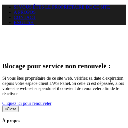
SI VOUS ÊTES LE PROPRIÉTAIRE DE CE SITE
A PROPOS
CONTACT
ENGLISH
Le site web duoscom.com
auquel vous essayez d’accéder
est suspendu
Blocage pour service non renouvelé :
Si vous êtes propriétaire de ce site web, vérifiez sa date d'expiration
depuis votre espace client LWS Panel. Si celle-ci est dépassée, alors
votre site web est suspendu et il convient de renouveler afin de le
réactiver.
Cliquez ici pour renouveler
×
Close
À propos