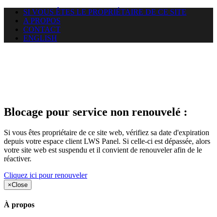
SI VOUS ÊTES LE PROPRIÉTAIRE DE CE SITE
A PROPOS
CONTACT
ENGLISH
Le site web duoscom.com
auquel vous essayez d’accéder
est suspendu
Blocage pour service non renouvelé :
Si vous êtes propriétaire de ce site web, vérifiez sa date d'expiration
depuis votre espace client LWS Panel. Si celle-ci est dépassée, alors
votre site web est suspendu et il convient de renouveler afin de le
réactiver.
Cliquez ici pour renouveler
×
Close
À propos