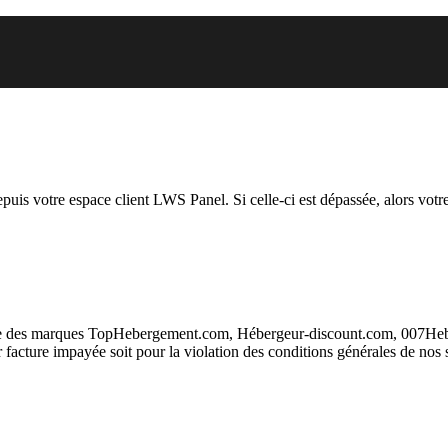
 vous essayez d’accéder est susp
depuis votre espace client LWS Panel. Si celle-ci est dépassée, alors votre
taire des marques TopHebergement.com, Hébergeur-discount.com, 007H
ur facture impayée soit pour la violation des conditions générales de nos 