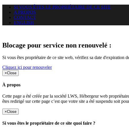
SI VOUS ÊTES LE PROPRIÉTAIRE DE CE SITE
A PROPOS
CONTACT
ENGLISH
Le site web duoscom.com auquel
Blocage pour service non renouvelé :
Si vous êtes propriétaire de ce site web, vérifiez sa date d'expiration 
Cliquez ici pour renouveler
×
Close
À propos
Cette page a été créée par la société LWS, Hébergeur web proprié
êtes redirigé sur cette page c’est que votre site a été suspendu soit po
×
Close
Si vous êtes le propriétaire de ce site quoi faire ?