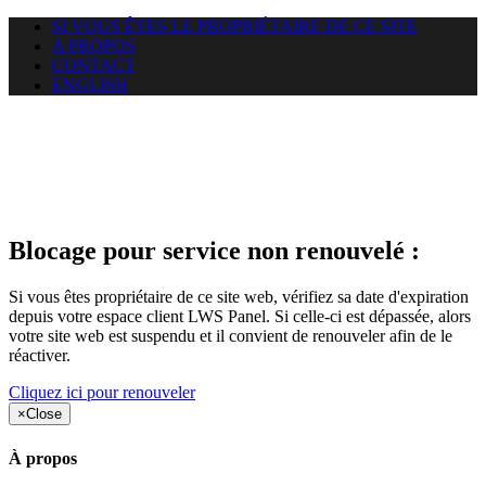
SI VOUS ÊTES LE PROPRIÉTAIRE DE CE SITE
A PROPOS
CONTACT
ENGLISH
Le site web duoscom.com
auquel vous essayez d’accéder
est suspendu
Blocage pour service non renouvelé :
Si vous êtes propriétaire de ce site web, vérifiez sa date d'expiration
depuis votre espace client LWS Panel. Si celle-ci est dépassée, alors
votre site web est suspendu et il convient de renouveler afin de le
réactiver.
Cliquez ici pour renouveler
×
Close
À propos