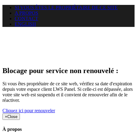
SI VOUS ÊTES LE PROPRIÉTAIRE DE CE SITE
A PROPOS
CONTACT
ENGLISH
Le site web duoscom.com
auquel vous essayez d’accéder
est suspendu
Blocage pour service non renouvelé :
Si vous êtes propriétaire de ce site web, vérifiez sa date d'expiration
depuis votre espace client LWS Panel. Si celle-ci est dépassée, alors
votre site web est suspendu et il convient de renouveler afin de le
réactiver.
Cliquez ici pour renouveler
×
Close
À propos