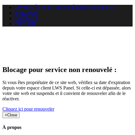
SI VOUS ÊTES LE PROPRIÉTAIRE DE CE SITE
A PROPOS
CONTACT
ENGLISH
Le site web duoscom.com
auquel vous essayez d’accéder
est suspendu
Blocage pour service non renouvelé :
Si vous êtes propriétaire de ce site web, vérifiez sa date d'expiration
depuis votre espace client LWS Panel. Si celle-ci est dépassée, alors
votre site web est suspendu et il convient de renouveler afin de le
réactiver.
Cliquez ici pour renouveler
×
Close
À propos