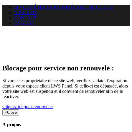
SI VOUS ÊTES LE PROPRIÉTAIRE DE CE SITE
A PROPOS
CONTACT
ENGLISH
Le site web duoscom.com
auquel vous essayez d’accéder
est suspendu
Blocage pour service non renouvelé :
Si vous êtes propriétaire de ce site web, vérifiez sa date d'expiration
depuis votre espace client LWS Panel. Si celle-ci est dépassée, alors
votre site web est suspendu et il convient de renouveler afin de le
réactiver.
Cliquez ici pour renouveler
×
Close
À propos