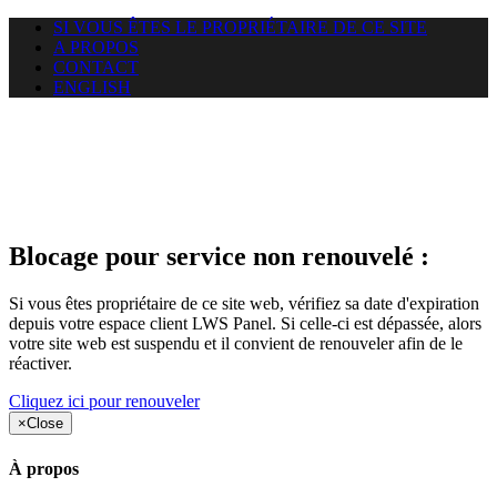
SI VOUS ÊTES LE PROPRIÉTAIRE DE CE SITE
A PROPOS
CONTACT
ENGLISH
Le site web duoscom.com
auquel vous essayez d’accéder
est suspendu
Blocage pour service non renouvelé :
Si vous êtes propriétaire de ce site web, vérifiez sa date d'expiration
depuis votre espace client LWS Panel. Si celle-ci est dépassée, alors
votre site web est suspendu et il convient de renouveler afin de le
réactiver.
Cliquez ici pour renouveler
×
Close
À propos