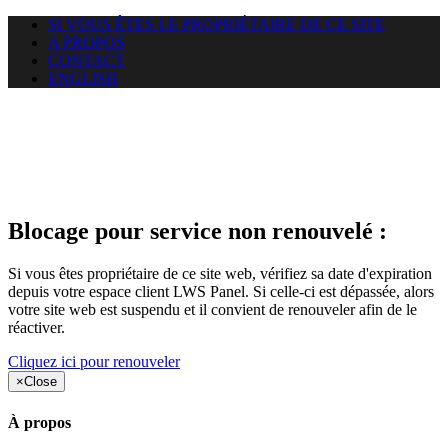
SI VOUS ÊTES LE PROPRIÉTAIRE DE CE SITE
A PROPOS
CONTACT
ENGLISH
Le site web duoscom.com
auquel vous essayez d’accéder
est suspendu
Blocage pour service non renouvelé :
Si vous êtes propriétaire de ce site web, vérifiez sa date d'expiration
depuis votre espace client LWS Panel. Si celle-ci est dépassée, alors
votre site web est suspendu et il convient de renouveler afin de le
réactiver.
Cliquez ici pour renouveler
×
Close
À propos