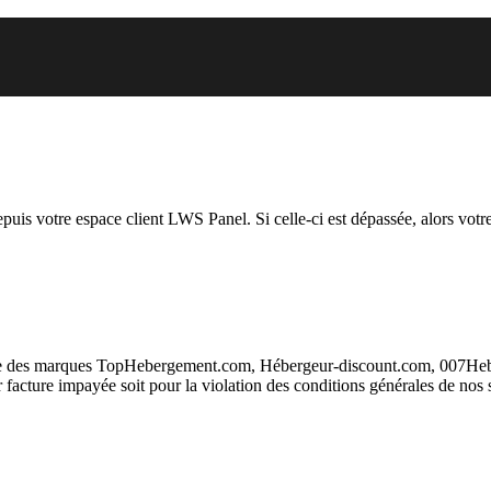
 vous essayez d’accéder est susp
depuis votre espace client LWS Panel. Si celle-ci est dépassée, alors votre
taire des marques TopHebergement.com, Hébergeur-discount.com, 007H
ur facture impayée soit pour la violation des conditions générales de nos 