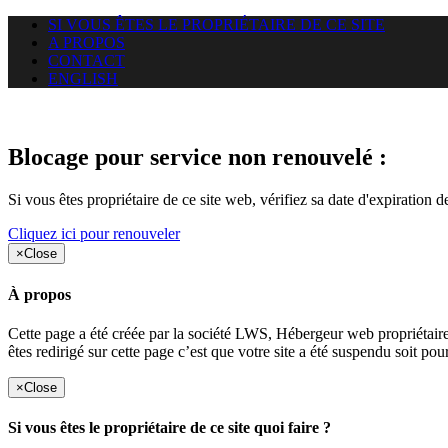
SI VOUS ÊTES LE PROPRIÉTAIRE DE CE SITE
A PROPOS
CONTACT
ENGLISH
Le site web duoscom.com auquel
Blocage pour service non renouvelé :
Si vous êtes propriétaire de ce site web, vérifiez sa date d'expiration 
Cliquez ici pour renouveler
×
Close
À propos
Cette page a été créée par la société LWS, Hébergeur web proprié
êtes redirigé sur cette page c’est que votre site a été suspendu soit po
×
Close
Si vous êtes le propriétaire de ce site quoi faire ?