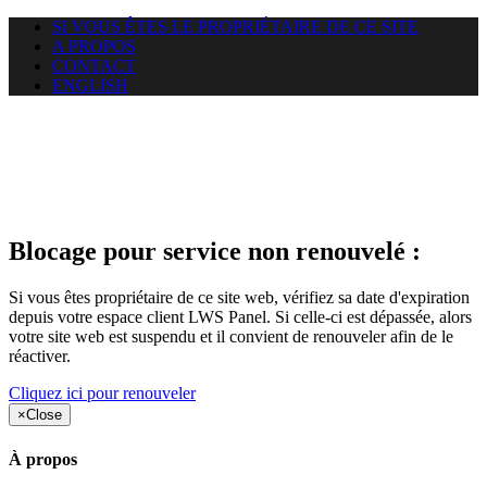
SI VOUS ÊTES LE PROPRIÉTAIRE DE CE SITE
A PROPOS
CONTACT
ENGLISH
Le site web duoscom.com
auquel vous essayez d’accéder
est suspendu
Blocage pour service non renouvelé :
Si vous êtes propriétaire de ce site web, vérifiez sa date d'expiration
depuis votre espace client LWS Panel. Si celle-ci est dépassée, alors
votre site web est suspendu et il convient de renouveler afin de le
réactiver.
Cliquez ici pour renouveler
×
Close
À propos