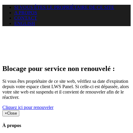
SI VOUS ÊTES LE PROPRIÉTAIRE DE CE SITE
A PROPOS
CONTACT
ENGLISH
Le site web duoscom.com
auquel vous essayez d’accéder
est suspendu
Blocage pour service non renouvelé :
Si vous êtes propriétaire de ce site web, vérifiez sa date d'expiration
depuis votre espace client LWS Panel. Si celle-ci est dépassée, alors
votre site web est suspendu et il convient de renouveler afin de le
réactiver.
Cliquez ici pour renouveler
×
Close
À propos