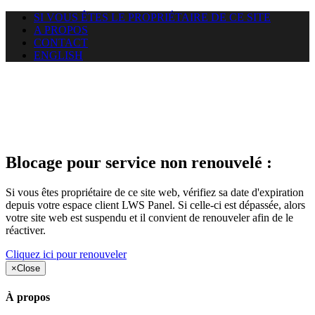
SI VOUS ÊTES LE PROPRIÉTAIRE DE CE SITE
A PROPOS
CONTACT
ENGLISH
Le site web duoscom.com
auquel vous essayez d’accéder
est suspendu
Blocage pour service non renouvelé :
Si vous êtes propriétaire de ce site web, vérifiez sa date d'expiration
depuis votre espace client LWS Panel. Si celle-ci est dépassée, alors
votre site web est suspendu et il convient de renouveler afin de le
réactiver.
Cliquez ici pour renouveler
×
Close
À propos