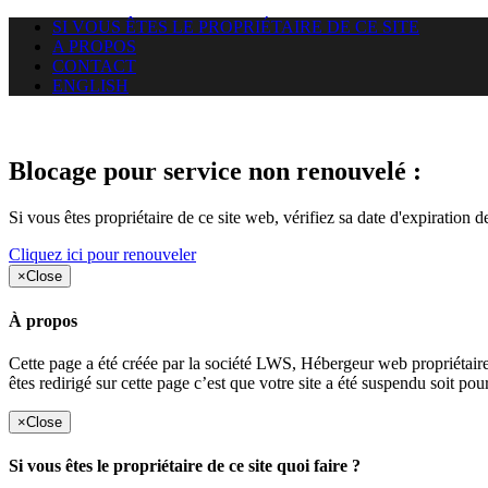
SI VOUS ÊTES LE PROPRIÉTAIRE DE CE SITE
A PROPOS
CONTACT
ENGLISH
Le site web duoscom.com auquel
Blocage pour service non renouvelé :
Si vous êtes propriétaire de ce site web, vérifiez sa date d'expiration 
Cliquez ici pour renouveler
×
Close
À propos
Cette page a été créée par la société LWS, Hébergeur web proprié
êtes redirigé sur cette page c’est que votre site a été suspendu soit po
×
Close
Si vous êtes le propriétaire de ce site quoi faire ?