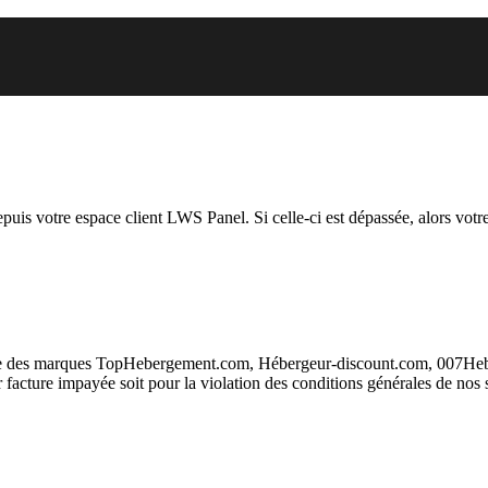
 vous essayez d’accéder est susp
depuis votre espace client LWS Panel. Si celle-ci est dépassée, alors votre
taire des marques TopHebergement.com, Hébergeur-discount.com, 007H
ur facture impayée soit pour la violation des conditions générales de nos 