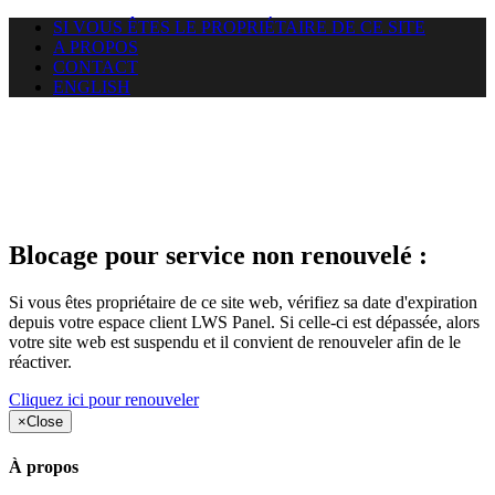
SI VOUS ÊTES LE PROPRIÉTAIRE DE CE SITE
A PROPOS
CONTACT
ENGLISH
Le site web duoscom.com
auquel vous essayez d’accéder
est suspendu
Blocage pour service non renouvelé :
Si vous êtes propriétaire de ce site web, vérifiez sa date d'expiration
depuis votre espace client LWS Panel. Si celle-ci est dépassée, alors
votre site web est suspendu et il convient de renouveler afin de le
réactiver.
Cliquez ici pour renouveler
×
Close
À propos