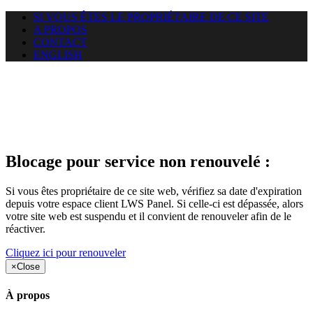
SI VOUS ÊTES LE PROPRIÉTAIRE DE CE SITE
A PROPOS
CONTACT
ENGLISH
Le site web duoscom.com
auquel vous essayez d’accéder
est suspendu
Blocage pour service non renouvelé :
Si vous êtes propriétaire de ce site web, vérifiez sa date d'expiration
depuis votre espace client LWS Panel. Si celle-ci est dépassée, alors
votre site web est suspendu et il convient de renouveler afin de le
réactiver.
Cliquez ici pour renouveler
×
Close
À propos