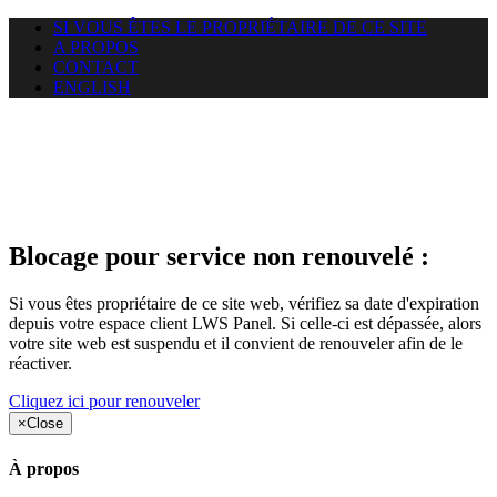
SI VOUS ÊTES LE PROPRIÉTAIRE DE CE SITE
A PROPOS
CONTACT
ENGLISH
Le site web duoscom.com
auquel vous essayez d’accéder
est suspendu
Blocage pour service non renouvelé :
Si vous êtes propriétaire de ce site web, vérifiez sa date d'expiration
depuis votre espace client LWS Panel. Si celle-ci est dépassée, alors
votre site web est suspendu et il convient de renouveler afin de le
réactiver.
Cliquez ici pour renouveler
×
Close
À propos