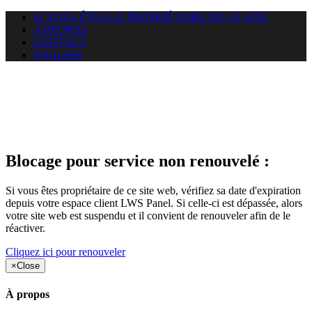
SI VOUS ÊTES LE PROPRIÉTAIRE DE CE SITE
A PROPOS
CONTACT
ENGLISH
Le site web duoscom.com
auquel vous essayez d’accéder
est suspendu
Blocage pour service non renouvelé :
Si vous êtes propriétaire de ce site web, vérifiez sa date d'expiration
depuis votre espace client LWS Panel. Si celle-ci est dépassée, alors
votre site web est suspendu et il convient de renouveler afin de le
réactiver.
Cliquez ici pour renouveler
×
Close
À propos