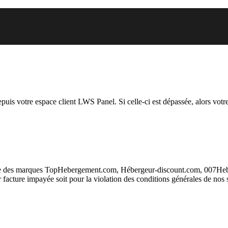
 vous essayez d’accéder est susp
depuis votre espace client LWS Panel. Si celle-ci est dépassée, alors votre
taire des marques TopHebergement.com, Hébergeur-discount.com, 007H
ur facture impayée soit pour la violation des conditions générales de nos 