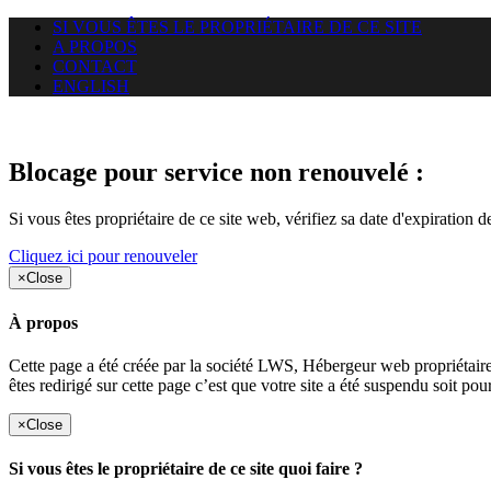
SI VOUS ÊTES LE PROPRIÉTAIRE DE CE SITE
A PROPOS
CONTACT
ENGLISH
Le site web duoscom.com auquel
Blocage pour service non renouvelé :
Si vous êtes propriétaire de ce site web, vérifiez sa date d'expiration 
Cliquez ici pour renouveler
×
Close
À propos
Cette page a été créée par la société LWS, Hébergeur web proprié
êtes redirigé sur cette page c’est que votre site a été suspendu soit po
×
Close
Si vous êtes le propriétaire de ce site quoi faire ?