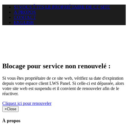
SI VOUS ÊTES LE PROPRIÉTAIRE DE CE SITE
A PROPOS
CONTACT
ENGLISH
Le site web duoscom.com
auquel vous essayez d’accéder
est suspendu
Blocage pour service non renouvelé :
Si vous êtes propriétaire de ce site web, vérifiez sa date d'expiration
depuis votre espace client LWS Panel. Si celle-ci est dépassée, alors
votre site web est suspendu et il convient de renouveler afin de le
réactiver.
Cliquez ici pour renouveler
×
Close
À propos