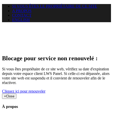
SI VOUS ÊTES LE PROPRIÉTAIRE DE CE SITE
A PROPOS
CONTACT
ENGLISH
Le site web duoscom.com
auquel vous essayez d’accéder
est suspendu
Blocage pour service non renouvelé :
Si vous êtes propriétaire de ce site web, vérifiez sa date d'expiration
depuis votre espace client LWS Panel. Si celle-ci est dépassée, alors
votre site web est suspendu et il convient de renouveler afin de le
réactiver.
Cliquez ici pour renouveler
×
Close
À propos