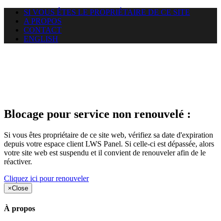
SI VOUS ÊTES LE PROPRIÉTAIRE DE CE SITE
A PROPOS
CONTACT
ENGLISH
Le site web duoscom.com
auquel vous essayez d’accéder
est suspendu
Blocage pour service non renouvelé :
Si vous êtes propriétaire de ce site web, vérifiez sa date d'expiration
depuis votre espace client LWS Panel. Si celle-ci est dépassée, alors
votre site web est suspendu et il convient de renouveler afin de le
réactiver.
Cliquez ici pour renouveler
×
Close
À propos