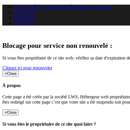
SI VOUS ÊTES LE PROPRIÉTAIRE DE CE SITE
A PROPOS
CONTACT
ENGLISH
Le site web duoscom.com auquel
Blocage pour service non renouvelé :
Si vous êtes propriétaire de ce site web, vérifiez sa date d'expiration 
Cliquez ici pour renouveler
×
Close
À propos
Cette page a été créée par la société LWS, Hébergeur web proprié
êtes redirigé sur cette page c’est que votre site a été suspendu soit po
×
Close
Si vous êtes le propriétaire de ce site quoi faire ?