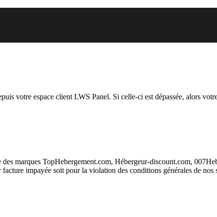
 vous essayez d’accéder est susp
depuis votre espace client LWS Panel. Si celle-ci est dépassée, alors votre
taire des marques TopHebergement.com, Hébergeur-discount.com, 007H
ur facture impayée soit pour la violation des conditions générales de nos 